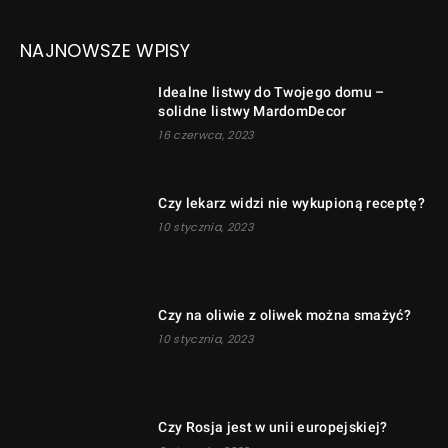
NAJNOWSZE WPISY
Idealne listwy do Twojego domu –
solidne listwy MardomDecor
16 czerwca, 2023
Czy lekarz widzi nie wykupioną receptę?
10 stycznia, 2023
Czy na oliwie z oliwek można smażyć?
10 stycznia, 2023
Czy Rosja jest w unii europejskiej?