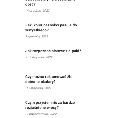
gość?
14 grudnia, 2022
Jaki kolor paznokci pasuje do
wszystkiego?
7 grudnia, 2022
Jak rozpoznać płaszcz z alpaki?
27 listopada, 2022
Czy można reklamować źle
dobrane okulary?
11 listopada, 2022
Czym przyciemnić za bardzo
rozjaśnione włosy?
17 października, 2022