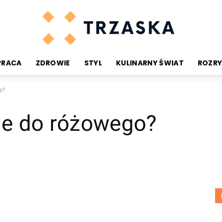
PRACA
ZDROWIE
STYL
KULINARNY ŚWIAT
ROZR
o?
uje do różowego?
nterest
WhatsApp