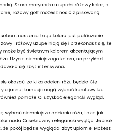
arką. Szara marynarka uzupełni różowy kolor, a
bnie, różowy golf możesz nosić z plisowaną
posobem noszenia tego koloru jest połączenie
wy i różowy uzupełniają się i przekonasz się, że
ty może być świetnym kolorem akcentującym,
óżu. Użycie ciemniejszego koloru, na przykład
wydawała się zbyt intensywna.
się okazać, że kilka odcieni różu będzie Cię
ty o jasnej karnacji mogą wybrać koralowy lub
również pomoże Ci uzyskać elegancki wygląd.
ą wybrać ciemniejsze odcienie różu, takie jak
olor nada Ci seksowny i elegancki wygląd. Jednak
 że pokój będzie wyglądał zbyt upiornie. Możesz