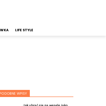
YWKA
LIFE STYLE
PODOBNE WPISY
Jak ubrać się na weselę jako