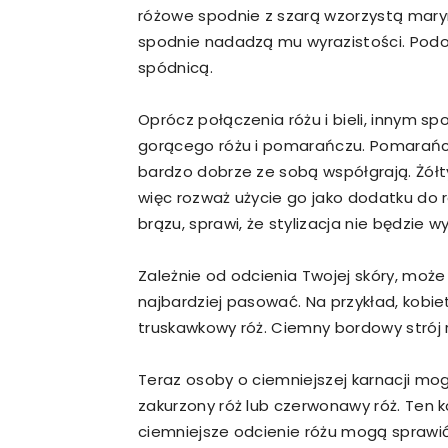
różowe spodnie z szarą wzorzystą maryn
spodnie nadadzą mu wyrazistości. Podo
spódnicą.
Oprócz połączenia różu i bieli, innym s
gorącego różu i pomarańczu. Pomarańczo
bardzo dobrze ze sobą współgrają. Żół
więc rozważ użycie go jako dodatku do r
brązu, sprawi, że stylizacja nie będzie 
Zależnie od odcienia Twojej skóry, może 
najbardziej pasować. Na przykład, kobie
truskawkowy róż. Ciemny bordowy strój 
Teraz osoby o ciemniejszej karnacji mog
zakurzony róż lub czerwonawy róż. Ten k
ciemniejsze odcienie różu mogą sprawić,