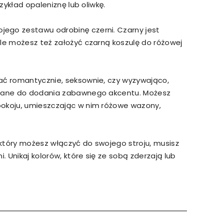
rzykład opaleniznę lub oliwkę.
ego zestawu odrobinę czerni. Czarny jest
ale możesz też założyć czarną koszulę do różowej
ać romantycznie, seksownie, czy wyzywająco,
ystane do dodania zabawnego akcentu. Możesz
pokoju, umieszczając w nim różowe wazony,
który możesz włączyć do swojego stroju, musisz
. Unikaj kolorów, które się ze sobą zderzają lub