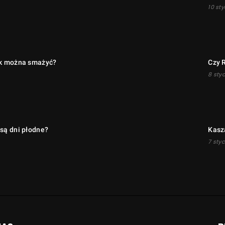
10 sty
wek można smażyć?
Czy R
8 styc
 są dni płodne?
Kasz
7 styc