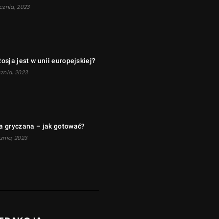
cznia, 2023
osja jest w unii europejskiej?
znia, 2023
a gryczana – jak gotować?
znia, 2023