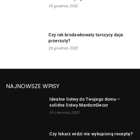
29 grudnia, 2022
Czy rak brodawkowaty tarczycy daje
przerzuty?
28 grudnia, 2022
NAJNOWSZE WPISY
Idealne listwy do Twojego domu –
solidne listwy MardomDecor
16 czerwca, 2023
Czy lekarz widzi nie wykupioną receptę?