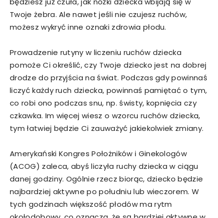
będziesz już czuła, jak nóżki dziecka wbijają się w
Twoje żebra. Ale nawet jeśli nie czujesz ruchów,
możesz wykryć inne oznaki zdrowia płodu.
Prowadzenie rutyny w liczeniu ruchów dziecka
pomoże Ci określić, czy Twoje dziecko jest na dobrej
drodze do przyjścia na świat. Podczas gdy powinnaś
liczyć każdy ruch dziecka, powinnaś pamiętać o tym,
co robi ono podczas snu, np. świsty, kopnięcia czy
czkawka. Im więcej wiesz o wzorcu ruchów dziecka,
tym łatwiej będzie Ci zauważyć jakiekolwiek zmiany.
Amerykański Kongres Położników i Ginekologów
(ACOG) zaleca, abyś liczyła ruchy dziecka w ciągu
danej godziny. Ogólnie rzecz biorąc, dziecko będzie
najbardziej aktywne po południu lub wieczorem. W
tych godzinach większość płodów ma rytm
okołodobowy, co oznacza, że są bardziej aktywne w