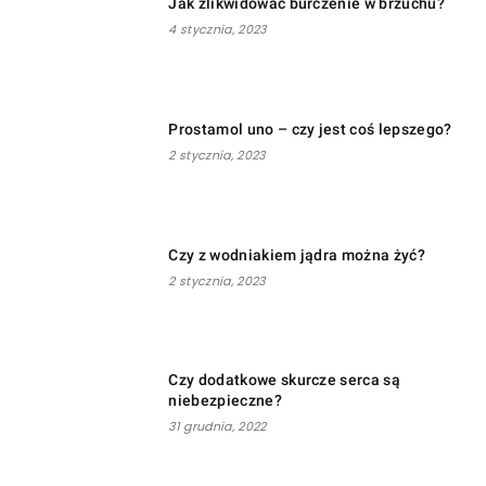
Jak zlikwidować burczenie w brzuchu?
4 stycznia, 2023
Prostamol uno – czy jest coś lepszego?
2 stycznia, 2023
Czy z wodniakiem jądra można żyć?
2 stycznia, 2023
Czy dodatkowe skurcze serca są
niebezpieczne?
31 grudnia, 2022