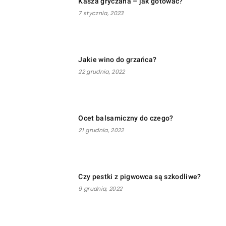
Kasza gryczana – jak gotować?
7 stycznia, 2023
Jakie wino do grzańca?
22 grudnia, 2022
Ocet balsamiczny do czego?
21 grudnia, 2022
Czy pestki z pigwowca są szkodliwe?
9 grudnia, 2022