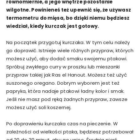
równomiernie, a jego wnętrze pozostanie
wilgotne. Powinieneś też upewnić się, że używasz
termometru do mięsa, bo dzięki niemu będziesz
wiedział, kiedy kurczak jest gotowy.
Na początek przygotuj kurczaka. W tym celu należy
go doprawić. Istnieje wiele różnych przypraw, których
możesz użyć, aby dodać smaku swojemu ptakowi.
Spróbuj zwykłego curry w proszku lub mieszanki
przypraw takiej jak Ras el Hanout. Możesz też użyć
suszonego oregano. Dobrym wyborem jest też
papryka, która nadaje ptakowi ładny kolor i smak.
Jeśli nie masz pod ręką żadnych przypraw, zawsze
możesz użyć soli koszernej.
Po doprawieniu kurczaka czas na pieczenie. W
zależności od wielkości ptaka, będziesz potrzebował
od 20 do 30 minut, aby go upiec. Średnia pierś